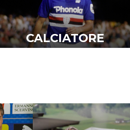
CALCIATORE
“A volte gioco ancora a pallone,
segno goal, faccio assist e colpi di
tacco… poi mi sveglio ed era solo
un sogno!”
La mia carriera