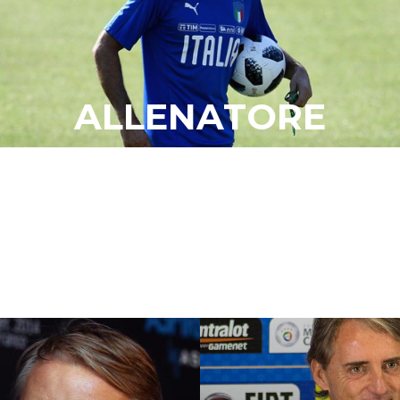
ALLENATORE
“Voglio vincere tutto!”
La mia carriera